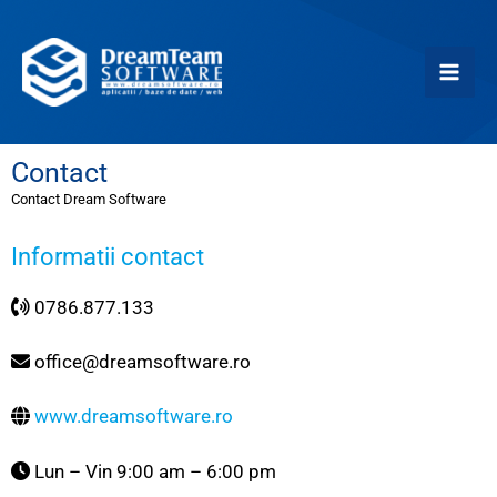
Skip
Mai
to
content
Men
Contact
Contact Dream Software
Informatii contact
0786.877.133
office@dreamsoftware.ro
www.dreamsoftware.ro
Lun – Vin 9:00 am – 6:00 pm